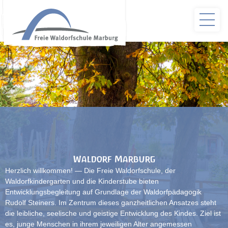
Waldorf Marburg
Herzlich willkommen! — Die Freie Waldorfschule, der
Waldorfkindergarten und die Kinderstube bieten
Entwicklungsbegleitung auf Grundlage der Waldorfpädagogik
Rudolf Steiners. Im Zentrum dieses ganzheitlichen Ansatzes steht
die leibliche, seelische und geistige Entwicklung des Kindes. Ziel ist
es, junge Menschen in ihrem jeweiligen Alter angemessen