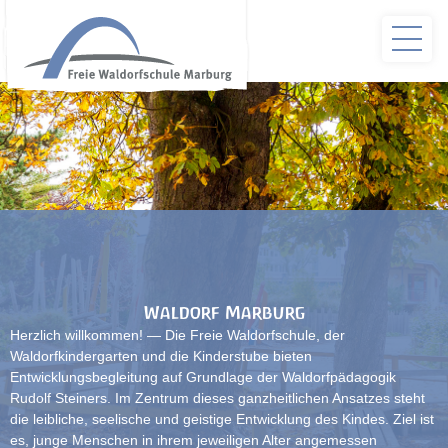
Waldorf Marburg
Herzlich willkommen! — Die Freie Waldorfschule, der
Waldorfkindergarten und die Kinderstube bieten
Entwicklungsbegleitung auf Grundlage der Waldorfpädagogik
Rudolf Steiners. Im Zentrum dieses ganzheitlichen Ansatzes steht
die leibliche, seelische und geistige Entwicklung des Kindes. Ziel ist
es, junge Menschen in ihrem jeweiligen Alter angemessen