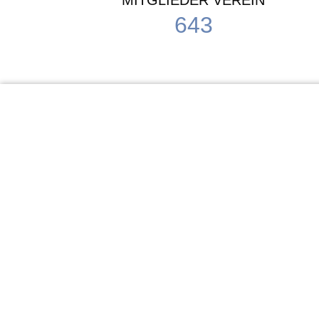
MITGLIEDER VEREIN
643
KiTa