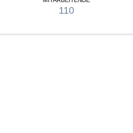
MITARBEITENDE
110
Schule