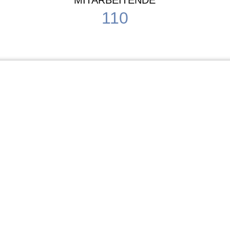
MITARBEITENDE
110
Schule