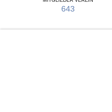
MITGLIEDER VEREIN
643
KiTa