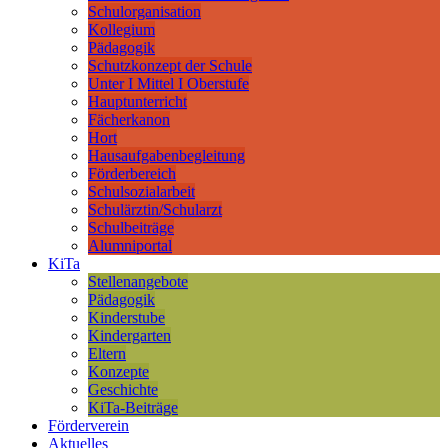
Schulorganisation
Kollegium
Pädagogik
Schutzkonzept der Schule
Unter I Mittel I Oberstufe
Hauptunterricht
Fächerkanon
Hort
Hausaufgabenbegleitung
Förderbereich
Schulsozialarbeit
Schulärztin/Schularzt
Schulbeiträge
Alumniportal
KiTa
Stellenangebote
Pädagogik
Kinderstube
Kindergarten
Eltern
Konzepte
Geschichte
KiTa-Beiträge
Förderverein
Aktuelles