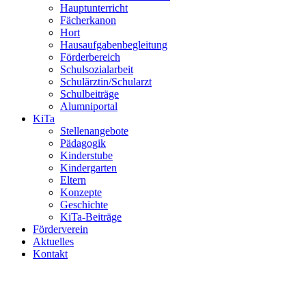
Hauptunterricht
Fächerkanon
Hort
Hausaufgabenbegleitung
Förderbereich
Schulsozialarbeit
Schulärztin/Schularzt
Schulbeiträge
Alumniportal
KiTa
Stellenangebote
Pädagogik
Kinderstube
Kindergarten
Eltern
Konzepte
Geschichte
KiTa-Beiträge
Förderverein
Aktuelles
Kontakt