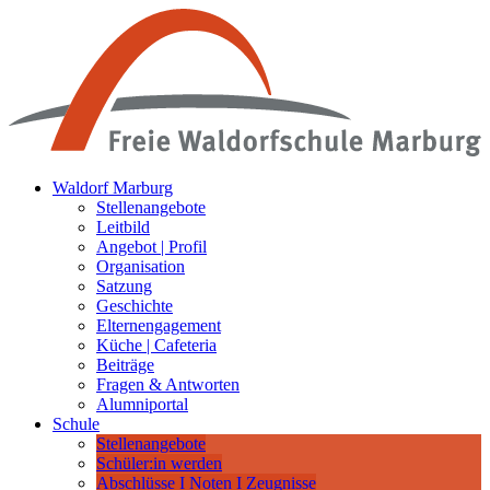
Waldorf Marburg
Stellenangebote
Leitbild
Angebot | Profil
Organisation
Satzung
Geschichte
Elternengagement
Küche | Cafeteria
Beiträge
Fragen & Antworten
Alumniportal
Schule
Stellenangebote
Schüler:in werden
Abschlüsse I Noten I Zeugnisse