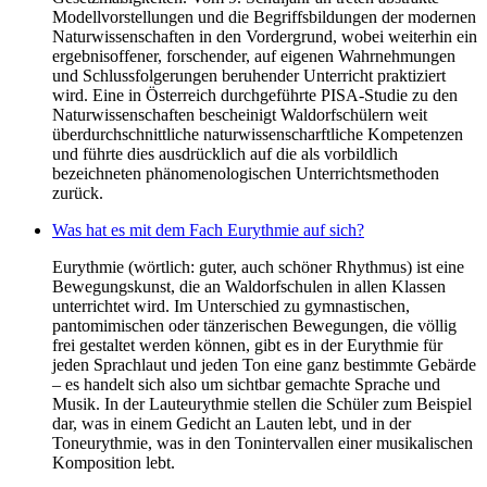
Modellvorstellungen und die Begriffsbildungen der modernen
Naturwissenschaften in den Vordergrund, wobei weiterhin ein
ergebnisoffener, forschender, auf eigenen Wahrnehmungen
und Schlussfolgerungen beruhender Unterricht praktiziert
wird. Eine in Österreich durchgeführte PISA-Studie zu den
Naturwissenschaften bescheinigt Waldorfschülern weit
überdurchschnittliche naturwissenscharftliche Kompetenzen
und führte dies ausdrücklich auf die als vorbildlich
bezeichneten phänomenologischen Unterrichtsmethoden
zurück.
Was hat es mit dem Fach Eurythmie auf sich?
Eurythmie (wörtlich: guter, auch schöner Rhythmus) ist eine
Bewegungskunst, die an Waldorfschulen in allen Klassen
unterrichtet wird. Im Unterschied zu gymnastischen,
pantomimischen oder tänzerischen Bewegungen, die völlig
frei gestaltet werden können, gibt es in der Eurythmie für
jeden Sprachlaut und jeden Ton eine ganz bestimmte Gebärde
– es handelt sich also um sichtbar gemachte Sprache und
Musik. In der Lauteurythmie stellen die Schüler zum Beispiel
dar, was in einem Gedicht an Lauten lebt, und in der
Toneurythmie, was in den Tonintervallen einer musikalischen
Komposition lebt.