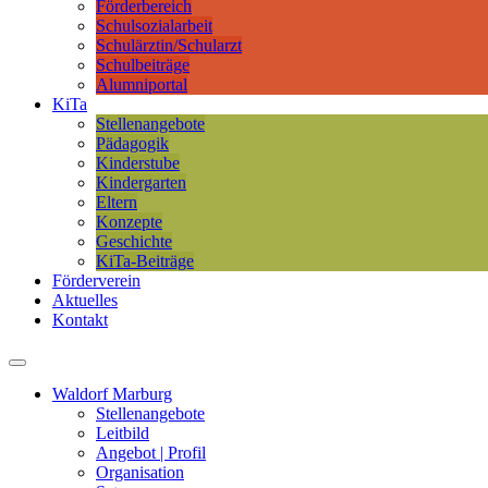
Förderbereich
Schulsozialarbeit
Schulärztin/Schularzt
Schulbeiträge
Alumniportal
KiTa
Stellenangebote
Pädagogik
Kinderstube
Kindergarten
Eltern
Konzepte
Geschichte
KiTa-Beiträge
Förderverein
Aktuelles
Kontakt
Waldorf Marburg
Stellenangebote
Leitbild
Angebot | Profil
Organisation