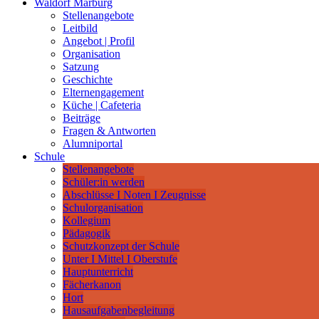
Waldorf Marburg
Stellenangebote
Leitbild
Angebot | Profil
Organisation
Satzung
Geschichte
Elternengagement
Küche | Cafeteria
Beiträge
Fragen & Antworten
Alumniportal
Schule
Stellenangebote
Schüler:in werden
Abschlüsse I Noten I Zeugnisse
Schulorganisation
Kollegium
Pädagogik
Schutzkonzept der Schule
Unter I Mittel I Oberstufe
Hauptunterricht
Fächerkanon
Hort
Hausaufgabenbegleitung