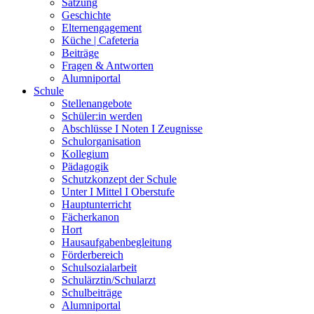
Satzung
Geschichte
Elternengagement
Küche | Cafeteria
Beiträge
Fragen & Antworten
Alumniportal
Schule
Stellenangebote
Schüler:in werden
Abschlüsse I Noten I Zeugnisse
Schulorganisation
Kollegium
Pädagogik
Schutzkonzept der Schule
Unter I Mittel I Oberstufe
Hauptunterricht
Fächerkanon
Hort
Hausaufgabenbegleitung
Förderbereich
Schulsozialarbeit
Schulärztin/Schularzt
Schulbeiträge
Alumniportal