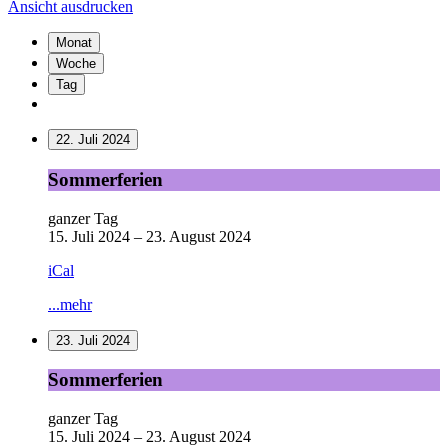
Ansicht
ausdrucken
Monat
Woche
Tag
22. Juli 2024
Sommerferien
Sommerferien
ganzer Tag
15. Juli 2024
–
23. August 2024
iCal
...mehr
23. Juli 2024
Sommerferien
Sommerferien
ganzer Tag
15. Juli 2024
–
23. August 2024