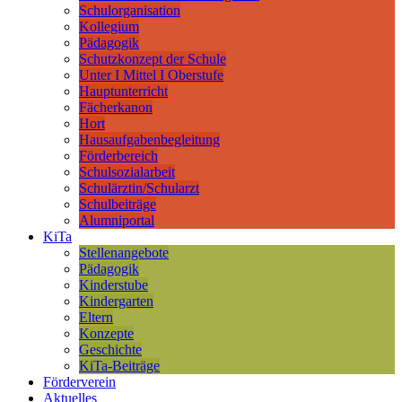
Schulorganisation
Kollegium
Pädagogik
Schutzkonzept der Schule
Unter I Mittel I Oberstufe
Hauptunterricht
Fächerkanon
Hort
Hausaufgabenbegleitung
Förderbereich
Schulsozialarbeit
Schulärztin/Schularzt
Schulbeiträge
Alumniportal
KiTa
Stellenangebote
Pädagogik
Kinderstube
Kindergarten
Eltern
Konzepte
Geschichte
KiTa-Beiträge
Förderverein
Aktuelles