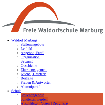
Waldorf Marburg
Stellenangebote
Leitbild
Angebot | Profil
Organisation
Satzung
Geschichte
Elternengagement
Küche | Cafeteria
Beiträge
Fragen & Antworten
Alumniportal
Schule
Stellenangebote
Schüler:in werden
Abschlüsse I Noten I Zeugnisse