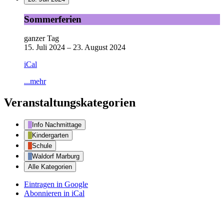
Sommerferien
Sommerferien
ganzer Tag
15. Juli 2024
–
23. August 2024
iCal
...mehr
Veranstaltungskategorien
Info Nachmittage
Kindergarten
Schule
Waldorf Marburg
Alle Kategorien
Eintragen in
Google
Abonnieren in
iCal