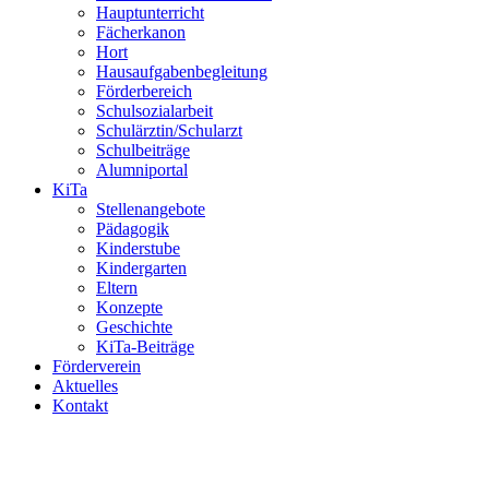
Hauptunterricht
Fächerkanon
Hort
Hausaufgabenbegleitung
Förderbereich
Schulsozialarbeit
Schulärztin/Schularzt
Schulbeiträge
Alumniportal
KiTa
Stellenangebote
Pädagogik
Kinderstube
Kindergarten
Eltern
Konzepte
Geschichte
KiTa-Beiträge
Förderverein
Aktuelles
Kontakt