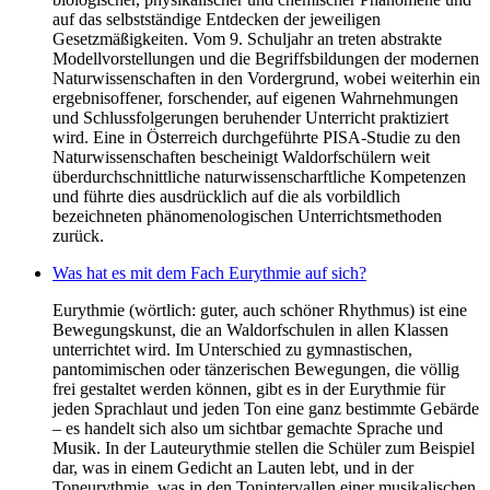
auf das selbstständige Entdecken der jeweiligen
Gesetzmäßigkeiten. Vom 9. Schuljahr an treten abstrakte
Modellvorstellungen und die Begriffsbildungen der modernen
Naturwissenschaften in den Vordergrund, wobei weiterhin ein
ergebnisoffener, forschender, auf eigenen Wahrnehmungen
und Schlussfolgerungen beruhender Unterricht praktiziert
wird. Eine in Österreich durchgeführte PISA-Studie zu den
Naturwissenschaften bescheinigt Waldorfschülern weit
überdurchschnittliche naturwissenscharftliche Kompetenzen
und führte dies ausdrücklich auf die als vorbildlich
bezeichneten phänomenologischen Unterrichtsmethoden
zurück.
Was hat es mit dem Fach Eurythmie auf sich?
Eurythmie (wörtlich: guter, auch schöner Rhythmus) ist eine
Bewegungskunst, die an Waldorfschulen in allen Klassen
unterrichtet wird. Im Unterschied zu gymnastischen,
pantomimischen oder tänzerischen Bewegungen, die völlig
frei gestaltet werden können, gibt es in der Eurythmie für
jeden Sprachlaut und jeden Ton eine ganz bestimmte Gebärde
– es handelt sich also um sichtbar gemachte Sprache und
Musik. In der Lauteurythmie stellen die Schüler zum Beispiel
dar, was in einem Gedicht an Lauten lebt, und in der
Toneurythmie, was in den Tonintervallen einer musikalischen