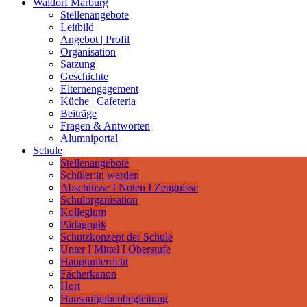
Waldorf Marburg
Stellenangebote
Leitbild
Angebot | Profil
Organisation
Satzung
Geschichte
Elternengagement
Küche | Cafeteria
Beiträge
Fragen & Antworten
Alumniportal
Schule
Stellenangebote
Schüler:in werden
Abschlüsse I Noten I Zeugnisse
Schulorganisation
Kollegium
Pädagogik
Schutzkonzept der Schule
Unter I Mittel I Oberstufe
Hauptunterricht
Fächerkanon
Hort
Hausaufgabenbegleitung