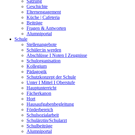
Satzung
Geschichte
Elternengagement
Küche | Cafeteria
Beiträge
Fragen & Antworten
Alumniportal
Schule
Stellenangebote
Schüler:in werden
Abschlüsse I Noten I Zeugnisse
Schulorganisation
Kollegium
Pädagogik
Schutzkonzept der Schule
Unter I Mittel I Oberstufe
Hauptunterricht
Fächerkanon
Hort
Hausaufgabenbegleitung
Förderbereich
Schulsozialarbeit
Schulärztin/Schularzt
Schulbeiträge
Alumniportal