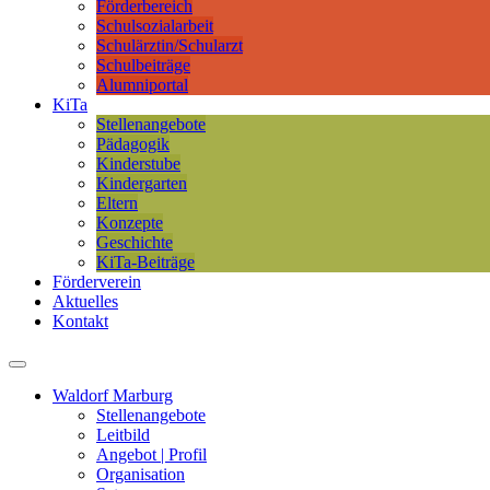
Förderbereich
Schulsozialarbeit
Schulärztin/Schularzt
Schulbeiträge
Alumniportal
KiTa
Stellenangebote
Pädagogik
Kinderstube
Kindergarten
Eltern
Konzepte
Geschichte
KiTa-Beiträge
Förderverein
Aktuelles
Kontakt
Waldorf Marburg
Stellenangebote
Leitbild
Angebot | Profil
Organisation