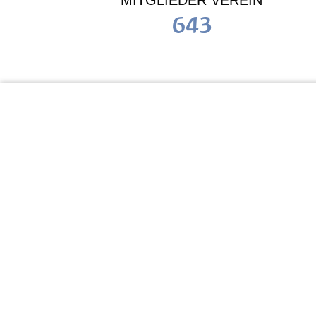
MITGLIEDER VEREIN
643
KiTa