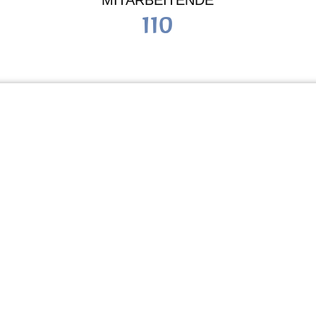
MITARBEITENDE
110
Schule