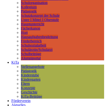
Schulorganisation
Kollegium
Pädagogik
Schutzkonzept der Schule
Unter I Mittel I Oberstufe
Hauptunterricht
Fächerkanon
Hort
Hausaufgabenbegleitung
Förderbereich
Schulsozialarbeit
Schulärztin/Schularzt
Schulbeiträge
Alumniportal
KiTa
Stellenangebote
Pädagogik
Kinderstube
Kindergarten
Eltern
Konzepte
Geschichte
KiTa-Beiträge
Förderverein
Aktuelles