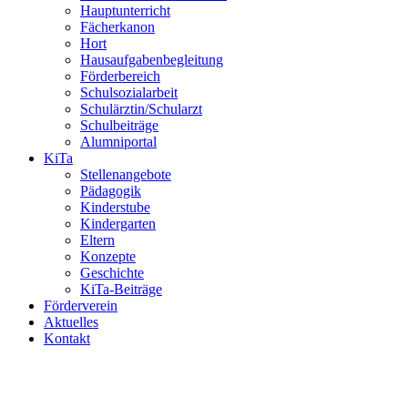
Hauptunterricht
Fächerkanon
Hort
Hausaufgabenbegleitung
Förderbereich
Schulsozialarbeit
Schulärztin/Schularzt
Schulbeiträge
Alumniportal
KiTa
Stellenangebote
Pädagogik
Kinderstube
Kindergarten
Eltern
Konzepte
Geschichte
KiTa-Beiträge
Förderverein
Aktuelles
Kontakt