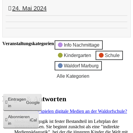
24. Mai 2024
Orval
Kammermusikabend
Eurythmie
Unbenannte
Ensemble,
Veranstaltung
Veranstaltungskategorien
Gastspiel
Info Nachmittage
"Kleiner
Kindergarten
Schule
Muck"
Waldorf Marburg
Alle Kategorien
Fragen & Antworten
Eintragen
Google
in
Welche Rolle spielen digitale Medien an der Waldorfschule?
Abonnieren
iCal
Medienpädagogik ist fester Bestandteil im Lehrplan der
in
Waldorfschulen. Sie beginnt zunächst als eine "indirekte
Medienpädagogik", bei der die jüngeren Kinder die Welt mit