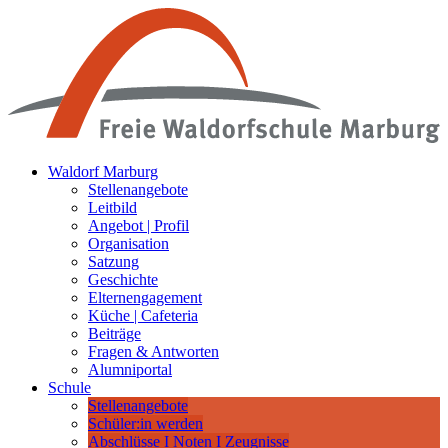
Waldorf Marburg
Stellenangebote
Leitbild
Angebot | Profil
Organisation
Satzung
Geschichte
Elternengagement
Küche | Cafeteria
Beiträge
Fragen & Antworten
Alumniportal
Schule
Stellenangebote
Schüler:in werden
Abschlüsse I Noten I Zeugnisse