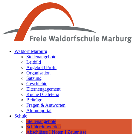
Waldorf Marburg
Stellenangebote
Leitbild
Angebot | Profil
Organisation
Satzung
Geschichte
Elternengagement
Küche | Cafeteria
Beiträge
Fragen & Antworten
Alumniportal
Schule
Stellenangebote
Schüler:in werden
Abschlüsse I Noten I Zeugnisse