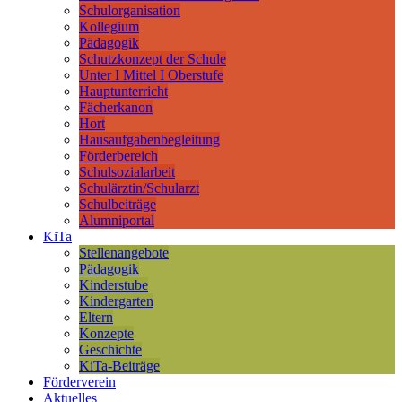
Schulorganisation
Kollegium
Pädagogik
Schutzkonzept der Schule
Unter I Mittel I Oberstufe
Hauptunterricht
Fächerkanon
Hort
Hausaufgabenbegleitung
Förderbereich
Schulsozialarbeit
Schulärztin/Schularzt
Schulbeiträge
Alumniportal
KiTa
Stellenangebote
Pädagogik
Kinderstube
Kindergarten
Eltern
Konzepte
Geschichte
KiTa-Beiträge
Förderverein
Aktuelles