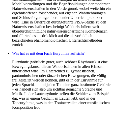
Modellvorstellungen und die Begriffsbildungen der modernen
Naturwissenschaften in den Vordergrund, wobei weiterhin ein
ergebnisoffener, forschender, auf eigenen Wahrnehmungen
und Schlussfolgerungen beruhender Unterricht praktiziert
wird. Eine in Österreich durchgeführte PISA-Studie zu den
Naturwissenschaften bescheinigt Waldorfschülern weit
überdurchschnittliche naturwissenscharftliche Kompetenzen
und führte dies ausdrücklich auf die als vorbildlich
bezeichneten phänomenologischen Unterrichtsmethoden
zurück.
Was hat es mit dem Fach Eurythmie auf sich?
Eurythmie (wörtlich: guter, auch schöner Rhythmus) ist eine
Bewegungskunst, die an Waldorfschulen in allen Klassen
unterrichtet wird. Im Unterschied zu gymnastischen,
pantomimischen oder tänzerischen Bewegungen, die völlig
frei gestaltet werden können, gibt es in der Eurythmie für
jeden Sprachlaut und jeden Ton eine ganz bestimmte Gebärde
– es handelt sich also um sichtbar gemachte Sprache und
Musik. In der Lauteurythmie stellen die Schüler zum Beispiel
dar, was in einem Gedicht an Lauten lebt, und in der
Toneurythmie, was in den Tonintervallen einer musikalischen
Komposition lebt.