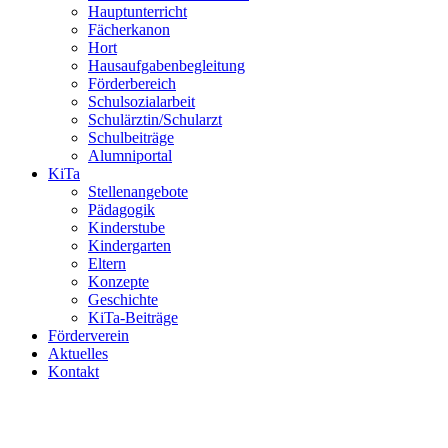
Hauptunterricht
Fächerkanon
Hort
Hausaufgabenbegleitung
Förderbereich
Schulsozialarbeit
Schulärztin/Schularzt
Schulbeiträge
Alumniportal
KiTa
Stellenangebote
Pädagogik
Kinderstube
Kindergarten
Eltern
Konzepte
Geschichte
KiTa-Beiträge
Förderverein
Aktuelles
Kontakt