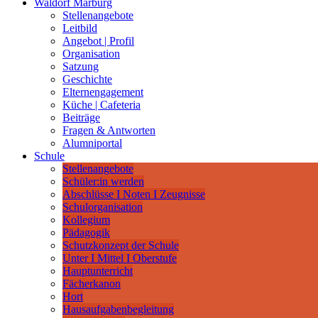
Waldorf Marburg
Stellenangebote
Leitbild
Angebot | Profil
Organisation
Satzung
Geschichte
Elternengagement
Küche | Cafeteria
Beiträge
Fragen & Antworten
Alumniportal
Schule
Stellenangebote
Schüler:in werden
Abschlüsse I Noten I Zeugnisse
Schulorganisation
Kollegium
Pädagogik
Schutzkonzept der Schule
Unter I Mittel I Oberstufe
Hauptunterricht
Fächerkanon
Hort
Hausaufgabenbegleitung