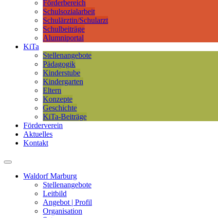
Förderbereich
Schulsozialarbeit
Schulärztin/Schularzt
Schulbeiträge
Alumniportal
KiTa
Stellenangebote
Pädagogik
Kinderstube
Kindergarten
Eltern
Konzepte
Geschichte
KiTa-Beiträge
Förderverein
Aktuelles
Kontakt
Waldorf Marburg
Stellenangebote
Leitbild
Angebot | Profil
Organisation