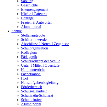
Satzung
Geschichte
Elternengagement
Küche | Cafeteria
Beiträge
Fragen & Antworten
Alumniportal
Schule
Stellenangebote
Schüler:in werden
Abschlüsse I Noten I Zeugnisse
Schulorganisation
Kollegium
Pädagogik
Schutzkonzept der Schule
Unter I Mittel I Oberstufe
Hauptunterricht
Fächerkanon
Hort
Hausaufgabenbegleitung
Förderbereich
Schulsozialarbeit
Schulärztin/Schularzt
Schulbeiträge
Alumniportal