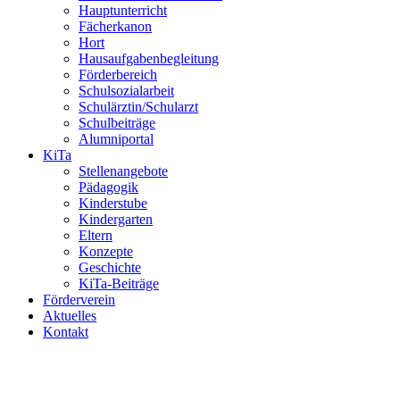
Hauptunterricht
Fächerkanon
Hort
Hausaufgabenbegleitung
Förderbereich
Schulsozialarbeit
Schulärztin/Schularzt
Schulbeiträge
Alumniportal
KiTa
Stellenangebote
Pädagogik
Kinderstube
Kindergarten
Eltern
Konzepte
Geschichte
KiTa-Beiträge
Förderverein
Aktuelles
Kontakt