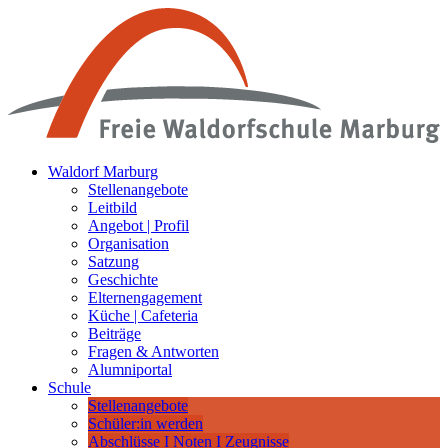
Waldorf Marburg
Stellenangebote
Leitbild
Angebot | Profil
Organisation
Satzung
Geschichte
Elternengagement
Küche | Cafeteria
Beiträge
Fragen & Antworten
Alumniportal
Schule
Stellenangebote
Schüler:in werden
Abschlüsse I Noten I Zeugnisse