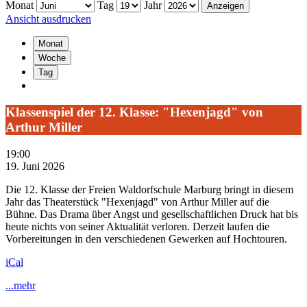
Monat
Tag
Jahr
Ansicht
ausdrucken
Monat
Woche
Tag
Klassenspiel
Klassenspiel der 12. Klasse: "Hexenjagd" von
der
Arthur Miller
12.
Klasse:
19:00
"Hexenjagd"
19. Juni 2026
von
Arthur
Die 12. Klasse der Freien Waldorfschule Marburg bringt in diesem
Miller
Jahr das Theaterstück "Hexenjagd" von Arthur Miller auf die
Bühne. Das Drama über Angst und gesellschaftlichen Druck hat bis
heute nichts von seiner Aktualität verloren.
Derzeit laufen die
Vorbereitungen in den verschiedenen Gewerken auf Hochtouren.
iCal
...mehr