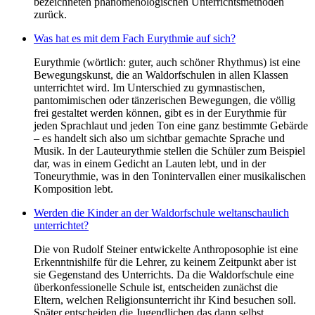
bezeichneten phänomenologischen Unterrichtsmethoden
zurück.
Was hat es mit dem Fach Eurythmie auf sich?
Eurythmie (wörtlich: guter, auch schöner Rhythmus) ist eine
Bewegungskunst, die an Waldorfschulen in allen Klassen
unterrichtet wird. Im Unterschied zu gymnastischen,
pantomimischen oder tänzerischen Bewegungen, die völlig
frei gestaltet werden können, gibt es in der Eurythmie für
jeden Sprachlaut und jeden Ton eine ganz bestimmte Gebärde
– es handelt sich also um sichtbar gemachte Sprache und
Musik. In der Lauteurythmie stellen die Schüler zum Beispiel
dar, was in einem Gedicht an Lauten lebt, und in der
Toneurythmie, was in den Tonintervallen einer musikalischen
Komposition lebt.
Werden die Kinder an der Waldorfschule weltanschaulich
unterrichtet?
Die von Rudolf Steiner entwickelte Anthroposophie ist eine
Erkenntnishilfe für die Lehrer, zu keinem Zeitpunkt aber ist
sie Gegenstand des Unterrichts. Da die Waldorfschule eine
überkonfessionelle Schule ist, entscheiden zunächst die
Eltern, welchen Religionsunterricht ihr Kind besuchen soll.
Später entscheiden die Jugendlichen das dann selbst.