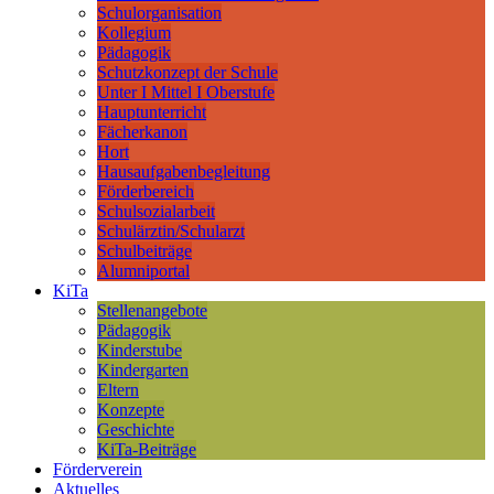
Schulorganisation
Kollegium
Pädagogik
Schutzkonzept der Schule
Unter I Mittel I Oberstufe
Hauptunterricht
Fächerkanon
Hort
Hausaufgabenbegleitung
Förderbereich
Schulsozialarbeit
Schulärztin/Schularzt
Schulbeiträge
Alumniportal
KiTa
Stellenangebote
Pädagogik
Kinderstube
Kindergarten
Eltern
Konzepte
Geschichte
KiTa-Beiträge
Förderverein
Aktuelles