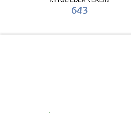
MITGLIEDER VEREIN
643
KiTa