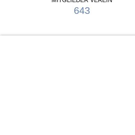
MITGLIEDER VEREIN
643
KiTa