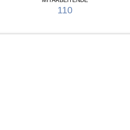
MITARBEITENDE
110
Schule