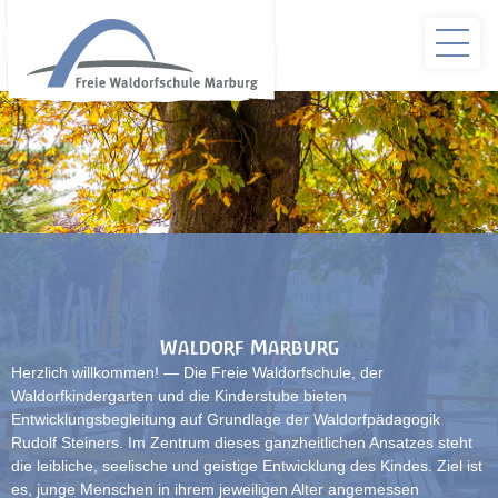
Waldorf Marburg
Herzlich willkommen! — Die Freie Waldorfschule, der
Waldorfkindergarten und die Kinderstube bieten
Entwicklungsbegleitung auf Grundlage der Waldorfpädagogik
Rudolf Steiners. Im Zentrum dieses ganzheitlichen Ansatzes steht
die leibliche, seelische und geistige Entwicklung des Kindes. Ziel ist
es, junge Menschen in ihrem jeweiligen Alter angemessen