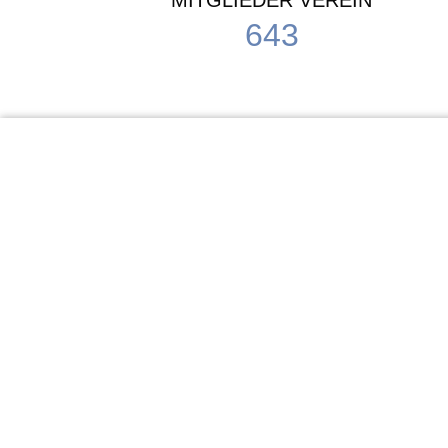
MITGLIEDER VEREIN
643
KiTa