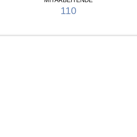
MITARBEITENDE
110
Schule