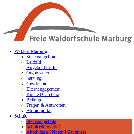
Waldorf Marburg
Stellenangebote
Leitbild
Angebot | Profil
Organisation
Satzung
Geschichte
Elternengagement
Küche | Cafeteria
Beiträge
Fragen & Antworten
Alumniportal
Schule
Stellenangebote
Schüler:in werden
Abschlüsse I Noten I Zeugnisse