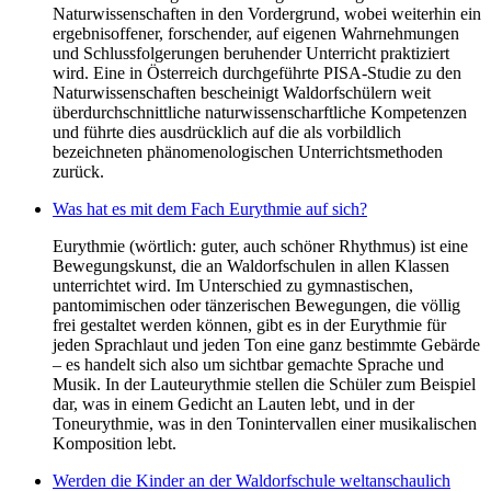
Naturwissenschaften in den Vordergrund, wobei weiterhin ein
ergebnisoffener, forschender, auf eigenen Wahrnehmungen
und Schlussfolgerungen beruhender Unterricht praktiziert
wird. Eine in Österreich durchgeführte PISA-Studie zu den
Naturwissenschaften bescheinigt Waldorfschülern weit
überdurchschnittliche naturwissenscharftliche Kompetenzen
und führte dies ausdrücklich auf die als vorbildlich
bezeichneten phänomenologischen Unterrichtsmethoden
zurück.
Was hat es mit dem Fach Eurythmie auf sich?
Eurythmie (wörtlich: guter, auch schöner Rhythmus) ist eine
Bewegungskunst, die an Waldorfschulen in allen Klassen
unterrichtet wird. Im Unterschied zu gymnastischen,
pantomimischen oder tänzerischen Bewegungen, die völlig
frei gestaltet werden können, gibt es in der Eurythmie für
jeden Sprachlaut und jeden Ton eine ganz bestimmte Gebärde
– es handelt sich also um sichtbar gemachte Sprache und
Musik. In der Lauteurythmie stellen die Schüler zum Beispiel
dar, was in einem Gedicht an Lauten lebt, und in der
Toneurythmie, was in den Tonintervallen einer musikalischen
Komposition lebt.
Werden die Kinder an der Waldorfschule weltanschaulich