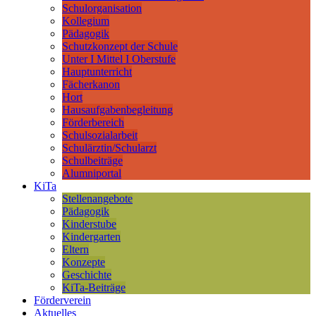
Schulorganisation
Kollegium
Pädagogik
Schutzkonzept der Schule
Unter I Mittel I Oberstufe
Hauptunterricht
Fächerkanon
Hort
Hausaufgabenbegleitung
Förderbereich
Schulsozialarbeit
Schulärztin/Schularzt
Schulbeiträge
Alumniportal
KiTa
Stellenangebote
Pädagogik
Kinderstube
Kindergarten
Eltern
Konzepte
Geschichte
KiTa-Beiträge
Förderverein
Aktuelles