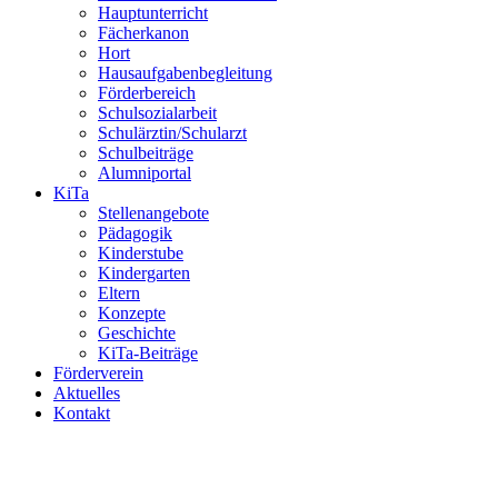
Hauptunterricht
Fächerkanon
Hort
Hausaufgabenbegleitung
Förderbereich
Schulsozialarbeit
Schulärztin/Schularzt
Schulbeiträge
Alumniportal
KiTa
Stellenangebote
Pädagogik
Kinderstube
Kindergarten
Eltern
Konzepte
Geschichte
KiTa-Beiträge
Förderverein
Aktuelles
Kontakt