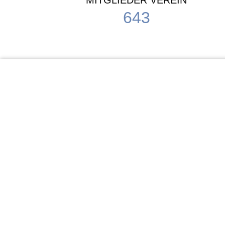
MITGLIEDER VEREIN
643
KiTa