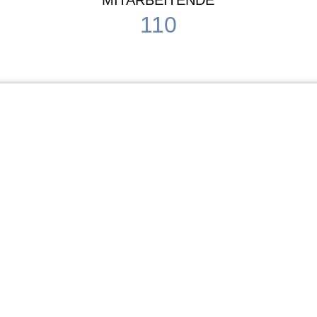
MITARBEITENDE
110
Schule