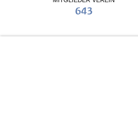
MITGLIEDER VEREIN
643
KiTa