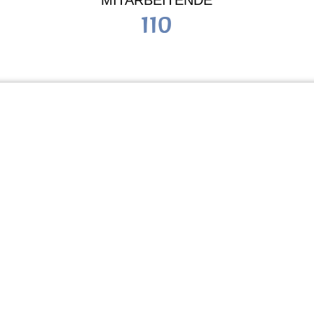
MITARBEITENDE
110
Schule