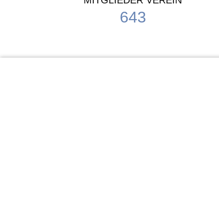
MITGLIEDER VEREIN
643
KiTa