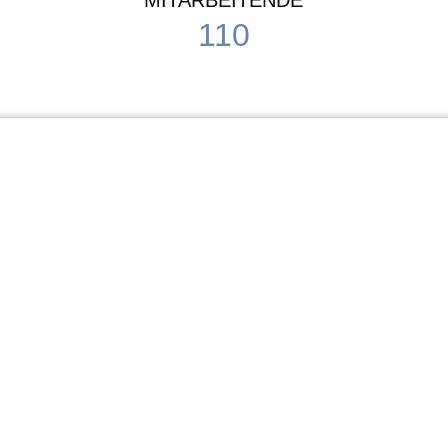
MITARBEITENDE
110
Schule