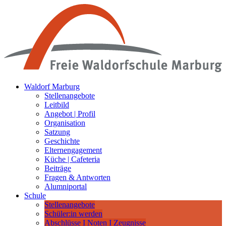
Waldorf Marburg
Stellenangebote
Leitbild
Angebot | Profil
Organisation
Satzung
Geschichte
Elternengagement
Küche | Cafeteria
Beiträge
Fragen & Antworten
Alumniportal
Schule
Stellenangebote
Schüler:in werden
Abschlüsse I Noten I Zeugnisse