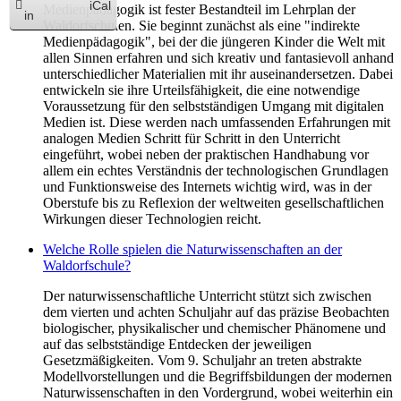
iCal
Medienpädagogik ist fester Bestandteil im Lehrplan der
in
Waldorfschulen. Sie beginnt zunächst als eine "indirekte
Medienpädagogik", bei der die jüngeren Kinder die Welt mit
allen Sinnen erfahren und sich kreativ und fantasievoll anhand
unterschiedlicher Materialien mit ihr auseinandersetzen. Dabei
entwickeln sie ihre Urteilsfähigkeit, die eine notwendige
Voraussetzung für den selbstständigen Umgang mit digitalen
Medien ist. Diese werden nach umfassenden Erfahrungen mit
analogen Medien Schritt für Schritt in den Unterricht
eingeführt, wobei neben der praktischen Handhabung vor
allem ein echtes Verständnis der technologischen Grundlagen
und Funktionsweise des Internets wichtig wird, was in der
Oberstufe bis zu Reflexion der weltweiten gesellschaftlichen
Wirkungen dieser Technologien reicht.
Welche Rolle spielen die Naturwissenschaften an der
Waldorfschule?
Der naturwissenschaftliche Unterricht stützt sich zwischen
dem vierten und achten Schuljahr auf das präzise Beobachten
biologischer, physikalischer und chemischer Phänomene und
auf das selbstständige Entdecken der jeweiligen
Gesetzmäßigkeiten. Vom 9. Schuljahr an treten abstrakte
Modellvorstellungen und die Begriffsbildungen der modernen
Naturwissenschaften in den Vordergrund, wobei weiterhin ein