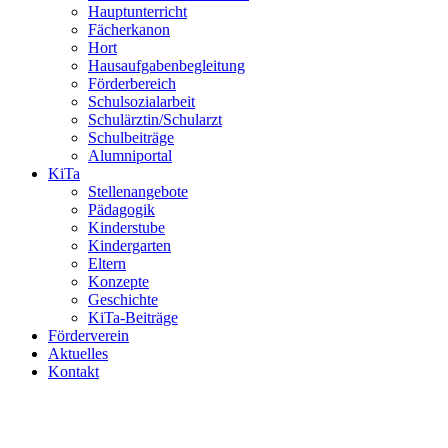
Hauptunterricht
Fächerkanon
Hort
Hausaufgabenbegleitung
Förderbereich
Schulsozialarbeit
Schulärztin/Schularzt
Schulbeiträge
Alumniportal
KiTa
Stellenangebote
Pädagogik
Kinderstube
Kindergarten
Eltern
Konzepte
Geschichte
KiTa-Beiträge
Förderverein
Aktuelles
Kontakt