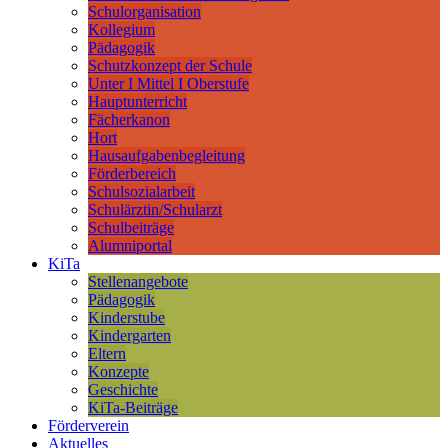
Schulorganisation
Kollegium
Pädagogik
Schutzkonzept der Schule
Unter I Mittel I Oberstufe
Hauptunterricht
Fächerkanon
Hort
Hausaufgabenbegleitung
Förderbereich
Schulsozialarbeit
Schulärztin/Schularzt
Schulbeiträge
Alumniportal
KiTa
Stellenangebote
Pädagogik
Kinderstube
Kindergarten
Eltern
Konzepte
Geschichte
KiTa-Beiträge
Förderverein
Aktuelles