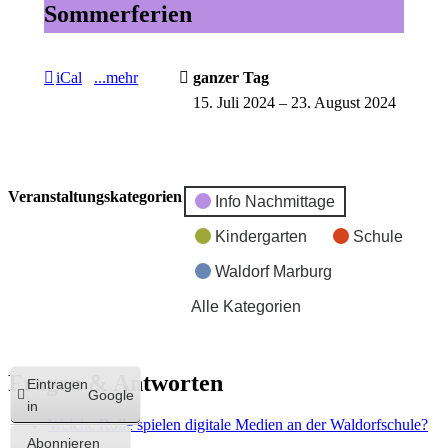
Sommerferien
iCal
...mehr
ganzer Tag
15. Juli 2024
–
23. August 2024
Veranstaltungskategorien
Info Nachmittage
Kindergarten
Schule
Waldorf Marburg
Alle Kategorien
Fragen & Antworten
Eintragen
Google
in
Welche Rolle spielen digitale Medien an der Waldorfschule?
Abonnieren