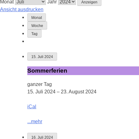
Monat
Jahr
Ansicht
ausdrucken
Monat
Woche
Tag
15. Juli 2024
Sommerferien
Sommerferien
ganzer Tag
15. Juli 2024
–
23. August 2024
iCal
...mehr
16. Juli 2024