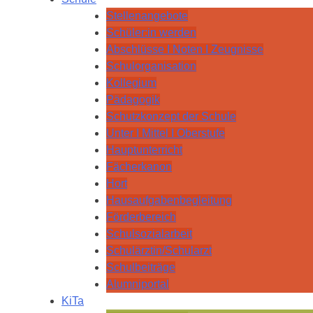
Stellenangebote
Schüler:in werden
Abschlüsse I Noten I Zeugnisse
Schulorganisation
Kollegium
Pädagogik
Schutzkonzept der Schule
Unter I Mittel I Oberstufe
Hauptunterricht
Fächerkanon
Hort
Hausaufgabenbegleitung
Förderbereich
Schulsozialarbeit
Schulärztin/Schularzt
Schulbeiträge
Alumniportal
KiTa