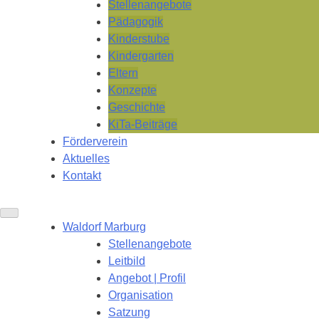
Stellenangebote
Pädagogik
Kinderstube
Kindergarten
Eltern
Konzepte
Geschichte
KiTa-Beiträge
Förderverein
Aktuelles
Kontakt
Waldorf Marburg
Stellenangebote
Leitbild
Angebot | Profil
Organisation
Satzung