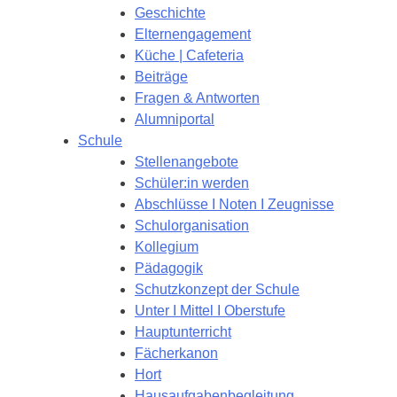
Geschichte
Elternengagement
Küche | Cafeteria
Beiträge
Fragen & Antworten
Alumniportal
Schule
Stellenangebote
Schüler:in werden
Abschlüsse I Noten I Zeugnisse
Schulorganisation
Kollegium
Pädagogik
Schutzkonzept der Schule
Unter I Mittel I Oberstufe
Hauptunterricht
Fächerkanon
Hort
Hausaufgabenbegleitung