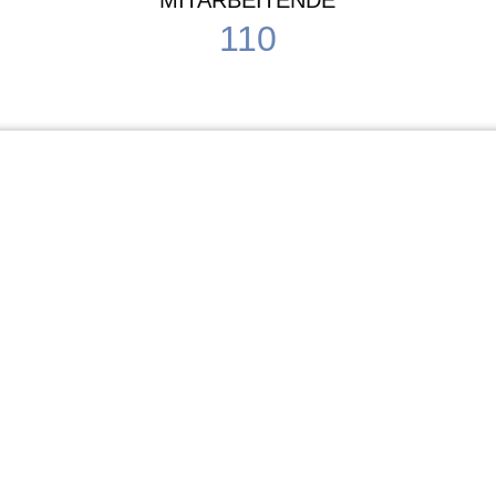
MITARBEITENDE
110
Schule