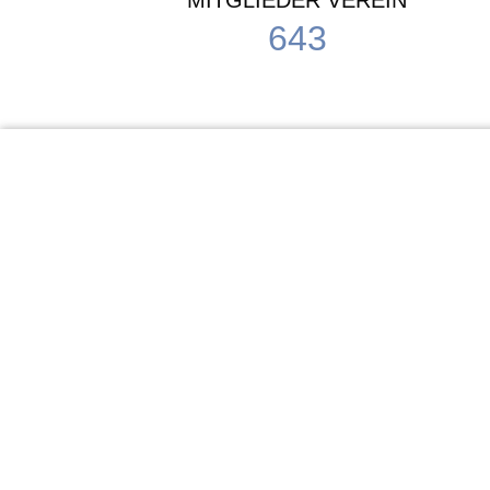
MITGLIEDER VEREIN
643
KiTa