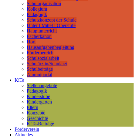
Schulorganisation
Kollegium
Pädagogik
Schutzkonzept der Schule
Unter I Mittel I Oberstufe
Hauptunterricht
Fächerkanon
Hort
Hausaufgabenbegleitung
Förderbereich
Schulsozialarbeit
Schulärztin/Schularzt
Schulbeiträge
Alumniportal
KiTa
Stellenangebote
Pädagogik
Kinderstube
Kindergarten
Eltern
Konzepte
Geschichte
KiTa-Beiträge
Förderverein
Aktuelles