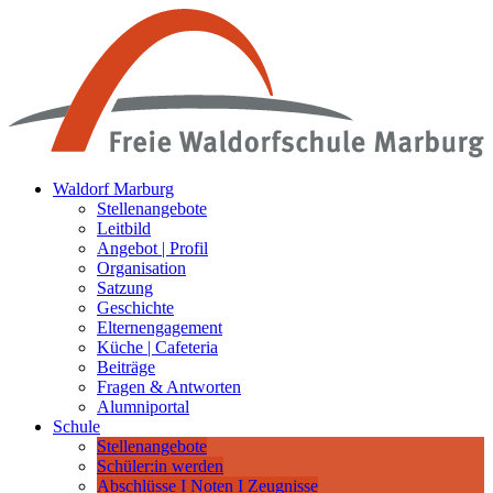
Waldorf Marburg
Stellenangebote
Leitbild
Angebot | Profil
Organisation
Satzung
Geschichte
Elternengagement
Küche | Cafeteria
Beiträge
Fragen & Antworten
Alumniportal
Schule
Stellenangebote
Schüler:in werden
Abschlüsse I Noten I Zeugnisse