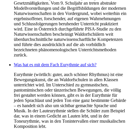
Gesetzmäßigkeiten. Vom 9. Schuljahr an treten abstrakte
Modellvorstellungen und die Begriffsbildungen der modernen
Naturwissenschaften in den Vordergrund, wobei weiterhin ein
ergebnisoffener, forschender, auf eigenen Wahrnehmungen
und Schlussfolgerungen beruhender Unterricht praktiziert
wird. Eine in Österreich durchgeführte PISA-Studie zu den
Naturwissenschaften bescheinigt Waldorfschülern weit
überdurchschnittliche naturwissenscharftliche Kompetenzen
und führte dies ausdrücklich auf die als vorbildlich
bezeichneten phänomenologischen Unterrichtsmethoden
zurück.
Was hat es mit dem Fach Eurythmie auf sich?
Eurythmie (wörtlich: guter, auch schöner Rhythmus) ist eine
Bewegungskunst, die an Waldorfschulen in allen Klassen
unterrichtet wird. Im Unterschied zu gymnastischen,
pantomimischen oder tänzerischen Bewegungen, die völlig
frei gestaltet werden können, gibt es in der Eurythmie für
jeden Sprachlaut und jeden Ton eine ganz bestimmte Gebärde
– es handelt sich also um sichtbar gemachte Sprache und
Musik. In der Lauteurythmie stellen die Schüler zum Beispiel
dar, was in einem Gedicht an Lauten lebt, und in der
Toneurythmie, was in den Tonintervallen einer musikalischen
Komposition lebt.