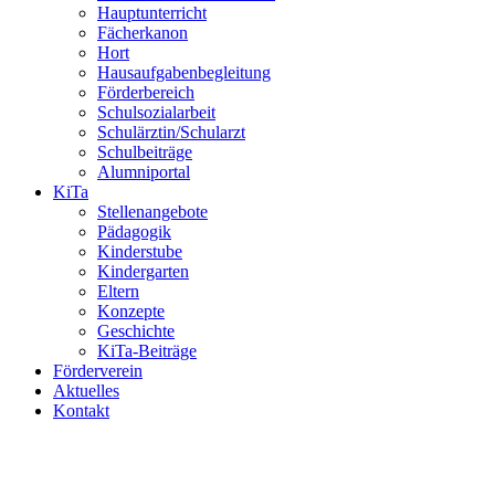
Hauptunterricht
Fächerkanon
Hort
Hausaufgabenbegleitung
Förderbereich
Schulsozialarbeit
Schulärztin/Schularzt
Schulbeiträge
Alumniportal
KiTa
Stellenangebote
Pädagogik
Kinderstube
Kindergarten
Eltern
Konzepte
Geschichte
KiTa-Beiträge
Förderverein
Aktuelles
Kontakt