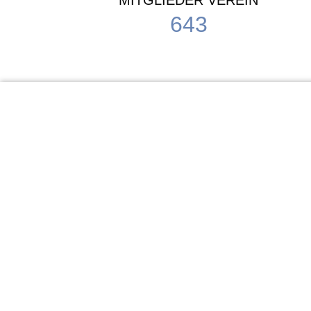
MITGLIEDER VEREIN
643
KiTa