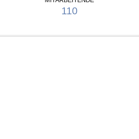
MITARBEITENDE
110
Schule