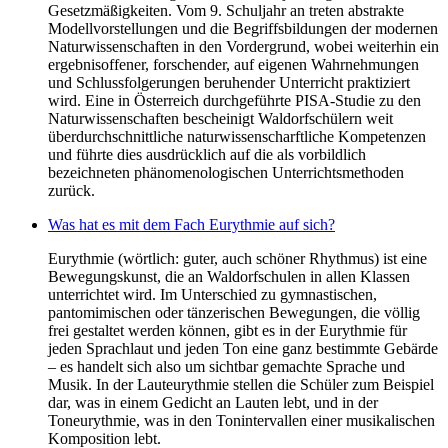
Gesetzmäßigkeiten. Vom 9. Schuljahr an treten abstrakte
Modellvorstellungen und die Begriffsbildungen der modernen
Naturwissenschaften in den Vordergrund, wobei weiterhin ein
ergebnisoffener, forschender, auf eigenen Wahrnehmungen
und Schlussfolgerungen beruhender Unterricht praktiziert
wird. Eine in Österreich durchgeführte PISA-Studie zu den
Naturwissenschaften bescheinigt Waldorfschülern weit
überdurchschnittliche naturwissenscharftliche Kompetenzen
und führte dies ausdrücklich auf die als vorbildlich
bezeichneten phänomenologischen Unterrichtsmethoden
zurück.
Was hat es mit dem Fach Eurythmie auf sich?
Eurythmie (wörtlich: guter, auch schöner Rhythmus) ist eine
Bewegungskunst, die an Waldorfschulen in allen Klassen
unterrichtet wird. Im Unterschied zu gymnastischen,
pantomimischen oder tänzerischen Bewegungen, die völlig
frei gestaltet werden können, gibt es in der Eurythmie für
jeden Sprachlaut und jeden Ton eine ganz bestimmte Gebärde
– es handelt sich also um sichtbar gemachte Sprache und
Musik. In der Lauteurythmie stellen die Schüler zum Beispiel
dar, was in einem Gedicht an Lauten lebt, und in der
Toneurythmie, was in den Tonintervallen einer musikalischen
Komposition lebt.