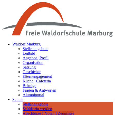
Waldorf Marburg
Stellenangebote
Leitbild
Angebot | Profil
Organisation
Satzung
Geschichte
Elternengagement
Küche | Cafeteria
Beiträge
Fragen & Antworten
Alumniportal
Schule
Stellenangebote
Schüler:in werden
Abschlüsse I Noten I Zeugnisse