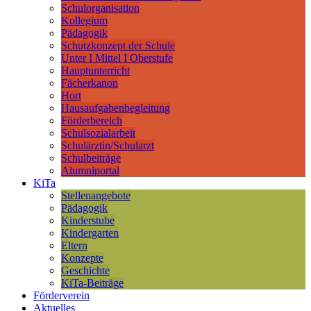
Schulorganisation
Kollegium
Pädagogik
Schutzkonzept der Schule
Unter I Mittel I Oberstufe
Hauptunterricht
Fächerkanon
Hort
Hausaufgabenbegleitung
Förderbereich
Schulsozialarbeit
Schulärztin/Schularzt
Schulbeiträge
Alumniportal
KiTa
Stellenangebote
Pädagogik
Kinderstube
Kindergarten
Eltern
Konzepte
Geschichte
KiTa-Beiträge
Förderverein
Aktuelles