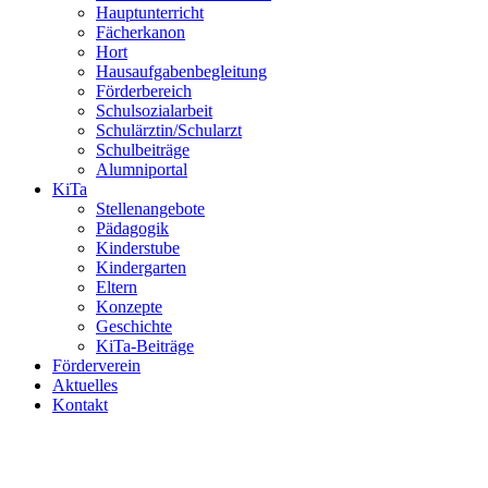
Hauptunterricht
Fächerkanon
Hort
Hausaufgabenbegleitung
Förderbereich
Schulsozialarbeit
Schulärztin/Schularzt
Schulbeiträge
Alumniportal
KiTa
Stellenangebote
Pädagogik
Kinderstube
Kindergarten
Eltern
Konzepte
Geschichte
KiTa-Beiträge
Förderverein
Aktuelles
Kontakt