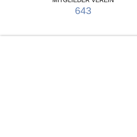
MITGLIEDER VEREIN
643
KiTa