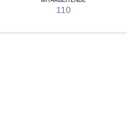
MITARBEITENDE
110
Schule