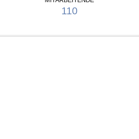
MITARBEITENDE
110
Schule