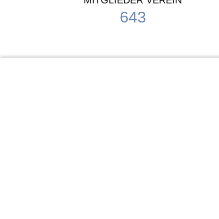
MITGLIEDER VEREIN
643
KiTa