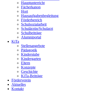
Hauptunterricht
Fächerkanon
Hort
Hausaufgabenbegleitung
Förderbereich
Schulsozialarbeit
Schulärztin/Schularzt
Schulbeiträge
Alumniportal
KiTa
Stellenangebote
Pädagogik
Kinderstube
Kindergarten
Eltern
Konzepte
Geschichte
KiTa-Beiträge
Förderverein
Aktuelles
Kontakt