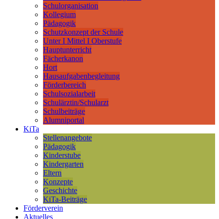
Schulorganisation
Kollegium
Pädagogik
Schutzkonzept der Schule
Unter I Mittel I Oberstufe
Hauptunterricht
Fächerkanon
Hort
Hausaufgabenbegleitung
Förderbereich
Schulsozialarbeit
Schulärztin/Schularzt
Schulbeiträge
Alumniportal
KiTa
Stellenangebote
Pädagogik
Kinderstube
Kindergarten
Eltern
Konzepte
Geschichte
KiTa-Beiträge
Förderverein
Aktuelles