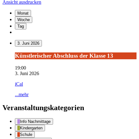
Ansicht
ausdrucken
Monat
Woche
Tag
3. Juni 2026
Künstlerischer
Künstlerischer Abschluss der Klasse 13
Abschluss
der
19:00
Klasse
3. Juni 2026
13
iCal
...mehr
Veranstaltungskategorien
Info Nachmittage
Kindergarten
Schule