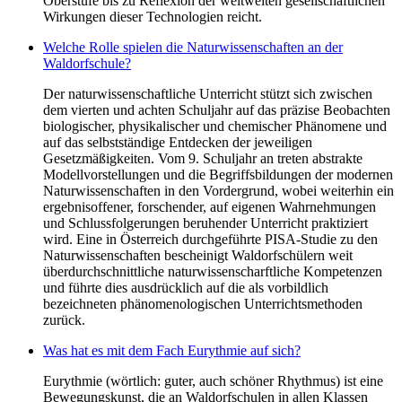
Oberstufe bis zu Reflexion der weltweiten gesellschaftlichen
Wirkungen dieser Technologien reicht.
Welche Rolle spielen die Naturwissenschaften an der
Waldorfschule?
Der naturwissenschaftliche Unterricht stützt sich zwischen
dem vierten und achten Schuljahr auf das präzise Beobachten
biologischer, physikalischer und chemischer Phänomene und
auf das selbstständige Entdecken der jeweiligen
Gesetzmäßigkeiten. Vom 9. Schuljahr an treten abstrakte
Modellvorstellungen und die Begriffsbildungen der modernen
Naturwissenschaften in den Vordergrund, wobei weiterhin ein
ergebnisoffener, forschender, auf eigenen Wahrnehmungen
und Schlussfolgerungen beruhender Unterricht praktiziert
wird. Eine in Österreich durchgeführte PISA-Studie zu den
Naturwissenschaften bescheinigt Waldorfschülern weit
überdurchschnittliche naturwissenscharftliche Kompetenzen
und führte dies ausdrücklich auf die als vorbildlich
bezeichneten phänomenologischen Unterrichtsmethoden
zurück.
Was hat es mit dem Fach Eurythmie auf sich?
Eurythmie (wörtlich: guter, auch schöner Rhythmus) ist eine
Bewegungskunst, die an Waldorfschulen in allen Klassen