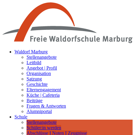
Waldorf Marburg
Stellenangebote
Leitbild
Angebot | Profil
Organisation
Satzung
Geschichte
Elternengagement
Küche | Cafeteria
Beiträge
Fragen & Antworten
Alumniportal
Schule
Stellenangebote
Schüler:in werden
Abschlüsse I Noten I Zeugnisse