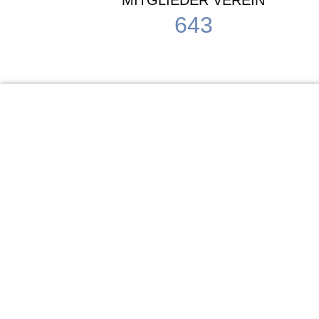
MITGLIEDER VEREIN
643
KiTa