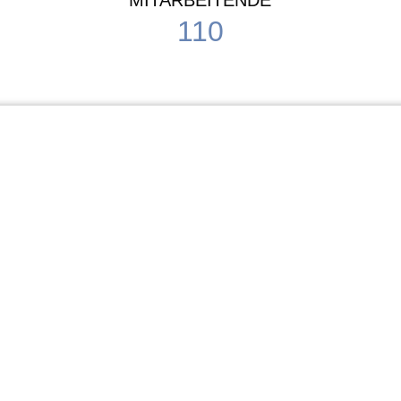
MITARBEITENDE
110
Schule