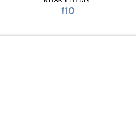
MITARBEITENDE
110
Schule