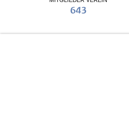
MITGLIEDER VEREIN
643
KiTa