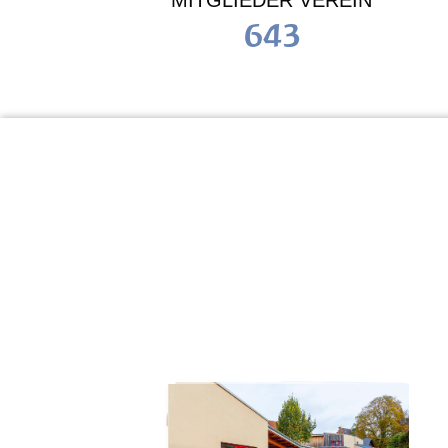
MITGLIEDER VEREIN
643
KiTa