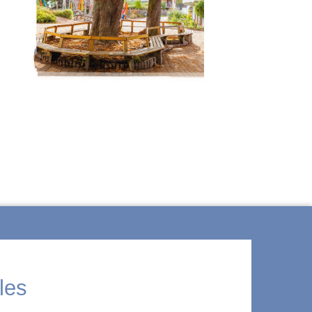
ÜBER WALDORF
les