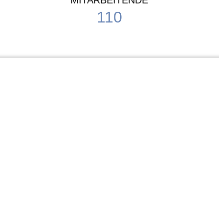
MITARBEITENDE
110
Schule