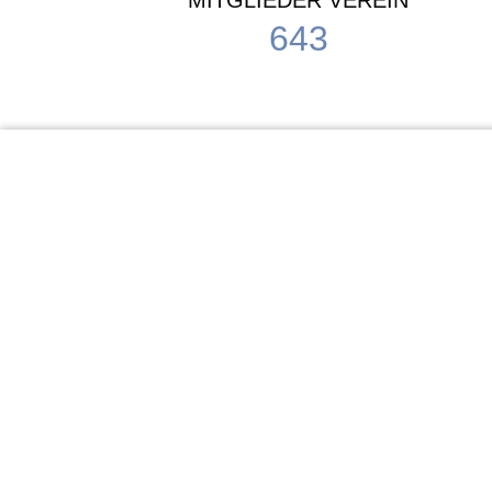
MITGLIEDER VEREIN
643
KiTa