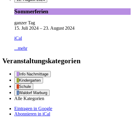
Sommerferien
Sommerferien
ganzer Tag
15. Juli 2024
–
23. August 2024
iCal
...mehr
Veranstaltungskategorien
Info Nachmittage
Kindergarten
Schule
Waldorf Marburg
Alle Kategorien
Eintragen in
Google
Abonnieren in
iCal