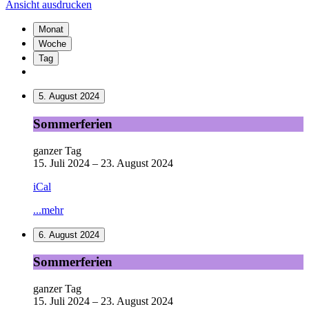
Ansicht
ausdrucken
Monat
Woche
Tag
5. August 2024
Sommerferien
Sommerferien
ganzer Tag
15. Juli 2024
–
23. August 2024
iCal
...mehr
6. August 2024
Sommerferien
Sommerferien
ganzer Tag
15. Juli 2024
–
23. August 2024