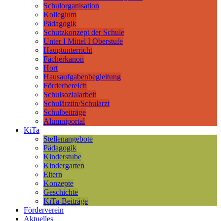
Schulorganisation
Kollegium
Pädagogik
Schutzkonzept der Schule
Unter I Mittel I Oberstufe
Hauptunterricht
Fächerkanon
Hort
Hausaufgabenbegleitung
Förderbereich
Schulsozialarbeit
Schulärztin/Schularzt
Schulbeiträge
Alumniportal
KiTa
Stellenangebote
Pädagogik
Kinderstube
Kindergarten
Eltern
Konzepte
Geschichte
KiTa-Beiträge
Förderverein
Aktuelles