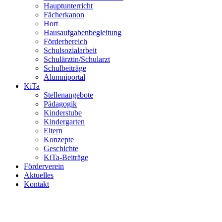
Hauptunterricht
Fächerkanon
Hort
Hausaufgabenbegleitung
Förderbereich
Schulsozialarbeit
Schulärztin/Schularzt
Schulbeiträge
Alumniportal
KiTa
Stellenangebote
Pädagogik
Kinderstube
Kindergarten
Eltern
Konzepte
Geschichte
KiTa-Beiträge
Förderverein
Aktuelles
Kontakt