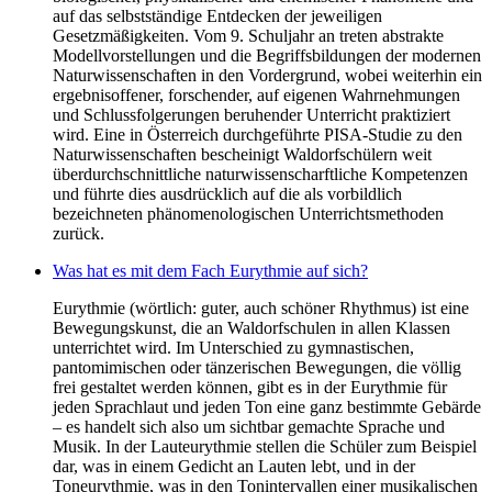
auf das selbstständige Entdecken der jeweiligen
Gesetzmäßigkeiten. Vom 9. Schuljahr an treten abstrakte
Modellvorstellungen und die Begriffsbildungen der modernen
Naturwissenschaften in den Vordergrund, wobei weiterhin ein
ergebnisoffener, forschender, auf eigenen Wahrnehmungen
und Schlussfolgerungen beruhender Unterricht praktiziert
wird. Eine in Österreich durchgeführte PISA-Studie zu den
Naturwissenschaften bescheinigt Waldorfschülern weit
überdurchschnittliche naturwissenscharftliche Kompetenzen
und führte dies ausdrücklich auf die als vorbildlich
bezeichneten phänomenologischen Unterrichtsmethoden
zurück.
Was hat es mit dem Fach Eurythmie auf sich?
Eurythmie (wörtlich: guter, auch schöner Rhythmus) ist eine
Bewegungskunst, die an Waldorfschulen in allen Klassen
unterrichtet wird. Im Unterschied zu gymnastischen,
pantomimischen oder tänzerischen Bewegungen, die völlig
frei gestaltet werden können, gibt es in der Eurythmie für
jeden Sprachlaut und jeden Ton eine ganz bestimmte Gebärde
– es handelt sich also um sichtbar gemachte Sprache und
Musik. In der Lauteurythmie stellen die Schüler zum Beispiel
dar, was in einem Gedicht an Lauten lebt, und in der
Toneurythmie, was in den Tonintervallen einer musikalischen