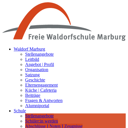
Waldorf Marburg
Stellenangebote
Leitbild
Angebot | Profil
Organisation
Satzung
Geschichte
Elternengagement
Küche | Cafeteria
Beiträge
Fragen & Antworten
Alumniportal
Schule
Stellenangebote
Schüler:in werden
Abschlüsse I Noten I Zeugnisse