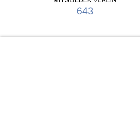
MITGLIEDER VEREIN
643
KiTa