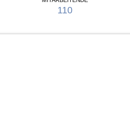
MITARBEITENDE
110
Schule