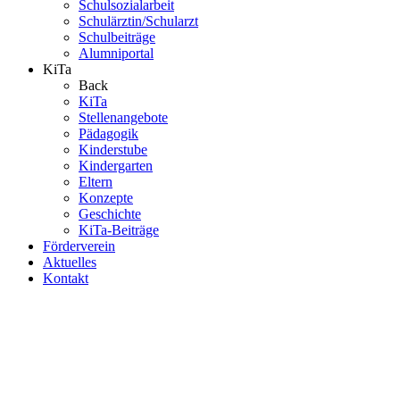
Schulsozialarbeit
Schulärztin/Schularzt
Schulbeiträge
Alumniportal
KiTa
Back
KiTa
Stellenangebote
Pädagogik
Kinderstube
Kindergarten
Eltern
Konzepte
Geschichte
KiTa-Beiträge
Förderverein
Aktuelles
Kontakt