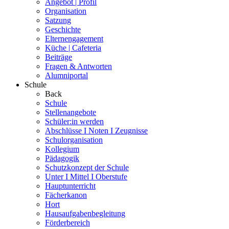
Angebot | Profil
Organisation
Satzung
Geschichte
Elternengagement
Küche | Cafeteria
Beiträge
Fragen & Antworten
Alumniportal
Schule
Back
Schule
Stellenangebote
Schüler:in werden
Abschlüsse I Noten I Zeugnisse
Schulorganisation
Kollegium
Pädagogik
Schutzkonzept der Schule
Unter I Mittel I Oberstufe
Hauptunterricht
Fächerkanon
Hort
Hausaufgabenbegleitung
Förderbereich