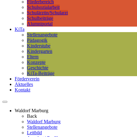
Förderbereich
Schulsozialarbeit
Schulärztin/Schularzt
Schulbeiträge
Alumniportal
KiTa
Stellenangebote
Pädagogik
Kinderstube
Kindergarten
Eltern
Konzepte
Geschichte
KiTa-Beiträge
Förderverein
Aktuelles
Kontakt
Waldorf Marburg
Back
Waldorf Marburg
Stellenangebote
Leitbild