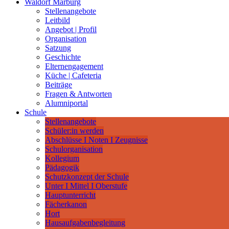
Waldorf Marburg
Stellenangebote
Leitbild
Angebot | Profil
Organisation
Satzung
Geschichte
Elternengagement
Küche | Cafeteria
Beiträge
Fragen & Antworten
Alumniportal
Schule
Stellenangebote
Schüler:in werden
Abschlüsse I Noten I Zeugnisse
Schulorganisation
Kollegium
Pädagogik
Schutzkonzept der Schule
Unter I Mittel I Oberstufe
Hauptunterricht
Fächerkanon
Hort
Hausaufgabenbegleitung