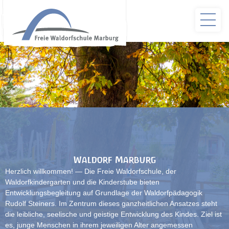
Waldorf Marburg
Herzlich willkommen! — Die Freie Waldorfschule, der
Waldorfkindergarten und die Kinderstube bieten
Entwicklungsbegleitung auf Grundlage der Waldorfpädagogik
Rudolf Steiners. Im Zentrum dieses ganzheitlichen Ansatzes steht
die leibliche, seelische und geistige Entwicklung des Kindes. Ziel ist
es, junge Menschen in ihrem jeweiligen Alter angemessen