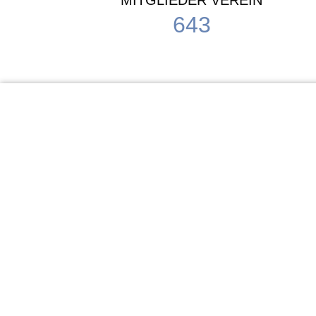
MITGLIEDER VEREIN
643
KiTa