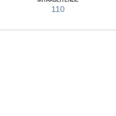
MITARBEITENDE
110
Schule