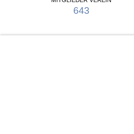
MITGLIEDER VEREIN
643
KiTa