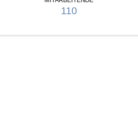
MITARBEITENDE
110
Schule