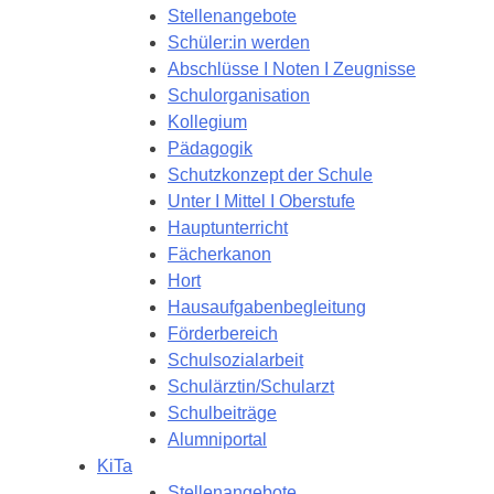
Stellenangebote
Schüler:in werden
Abschlüsse I Noten I Zeugnisse
Schulorganisation
Kollegium
Pädagogik
Schutzkonzept der Schule
Unter I Mittel I Oberstufe
Hauptunterricht
Fächerkanon
Hort
Hausaufgabenbegleitung
Förderbereich
Schulsozialarbeit
Schulärztin/Schularzt
Schulbeiträge
Alumniportal
KiTa
Stellenangebote