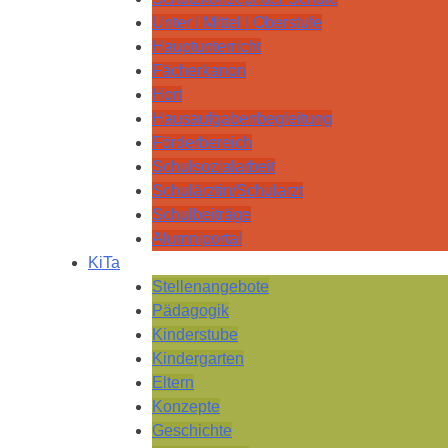
Unter I Mittel I Oberstufe
Hauptunterricht
Fächerkanon
Hort
Hausaufgabenbegleitung
Förderbereich
Schulsozialarbeit
Schulärztin/Schularzt
Schulbeiträge
Alumniportal
KiTa
Stellenangebote
Pädagogik
Kinderstube
Kindergarten
Eltern
Konzepte
Geschichte