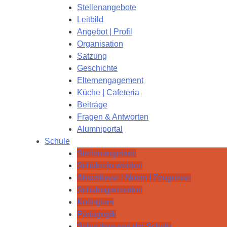
Stellenangebote
Leitbild
Angebot | Profil
Organisation
Satzung
Geschichte
Elternengagement
Küche | Cafeteria
Beiträge
Fragen & Antworten
Alumniportal
Schule
Stellenangebote
Schüler:in werden
Abschlüsse I Noten I Zeugnisse
Schulorganisation
Kollegium
Pädagogik
Schutzkonzept der Schule