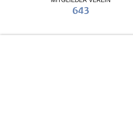
MITGLIEDER VEREIN
643
KiTa