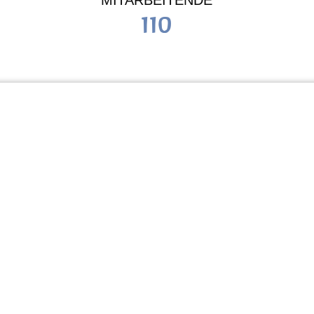
MITARBEITENDE
110
Schule