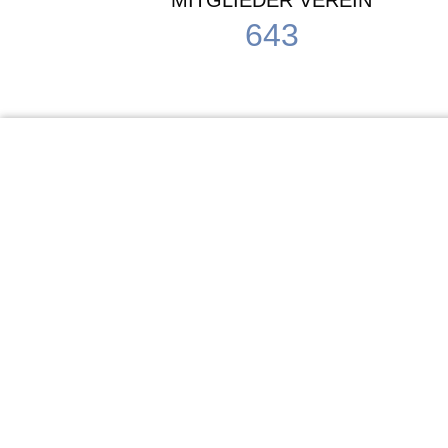
MITGLIEDER VEREIN
643
KiTa