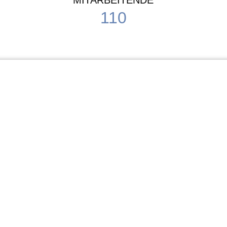
MITARBEITENDE
110
Schule