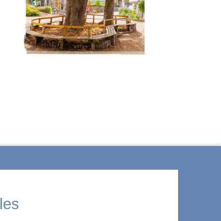
ÜBER WALDORF
les