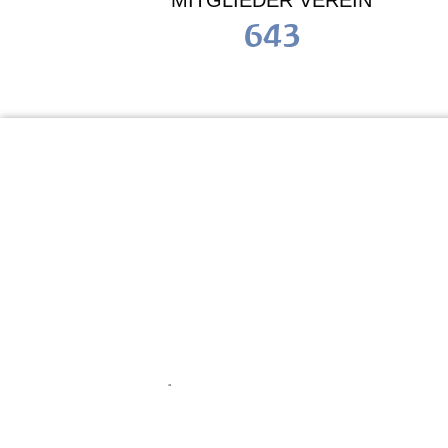
MITGLIEDER VEREIN
643
KiTa