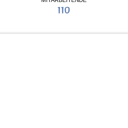
MITARBEITENDE
110
Schule