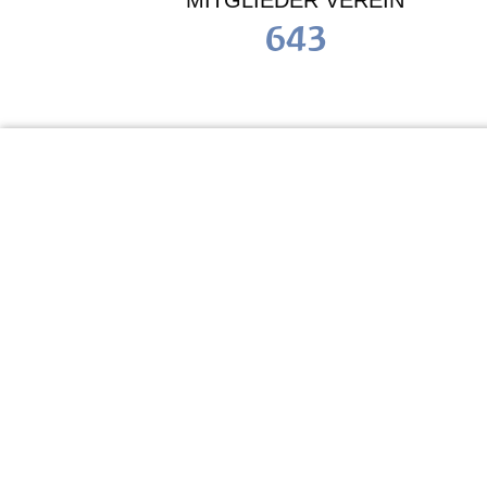
MITGLIEDER VEREIN
643
KiTa