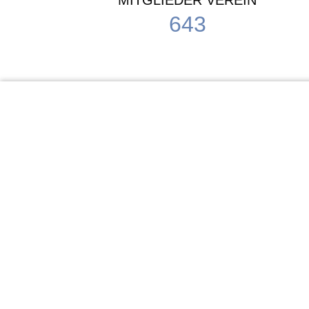
MITGLIEDER VEREIN
643
KiTa