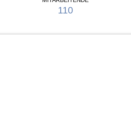
MITARBEITENDE
110
Schule