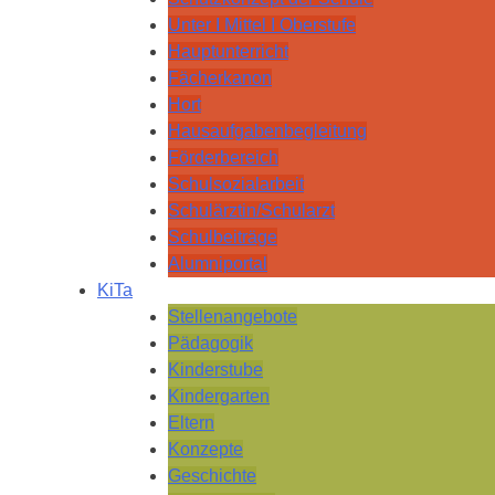
Unter I Mittel I Oberstufe
Hauptunterricht
Fächerkanon
Hort
Hausaufgabenbegleitung
Förderbereich
Schulsozialarbeit
Schulärztin/Schularzt
Schulbeiträge
Alumniportal
KiTa
Stellenangebote
Pädagogik
Kinderstube
Kindergarten
Eltern
Konzepte
Geschichte