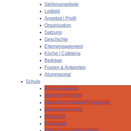
Stellenangebote
Leitbild
Angebot | Profil
Organisation
Satzung
Geschichte
Elternengagement
Küche | Cafeteria
Beiträge
Fragen & Antworten
Alumniportal
Schule
Stellenangebote
Schüler:in werden
Abschlüsse I Noten I Zeugnisse
Schulorganisation
Kollegium
Pädagogik
Schutzkonzept der Schule