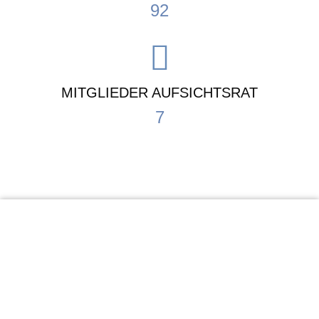
110
MITGLIEDER AUFSICHTSRAT
8
KiTa