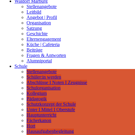
Waldorf Marburg
Stellenangebote
Leitbild
Angebot | Profil
Organisation
Satzung
Geschichte
Elternengagement
Küche | Cafeteria
Beiträge
Fragen & Antworten
Alumniportal
Schule
Stellenangebote
Schüler:in werden
Abschlüsse I Noten I Zeugnisse
Schulorganisation
Kollegium
Pädagogik
Schutzkonzept der Schule
Unter I Mittel I Oberstufe
Hauptunterricht
Fächerkanon
Hort
Hausaufgabenbegleitung