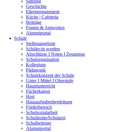
Satzung
Geschichte
Elternengagement
Küche | Cafeteria
Beiträge
Fragen & Antworten
Alumniportal
Schule
Stellenangebote
Schüler:in werden
Abschlüsse I Noten I Zeugnisse
Schulorganisation
Kollegium
Pädagogik
Schutzkonzept der Schule
Unter I Mittel I Oberstufe
Hauptunterricht
Fächerkanon
Hort
Hausaufgabenbegleitung
Förderbereich
Schulsozialarbeit
Schulärztin/Schularzt
Schulbeiträge
Alumniportal