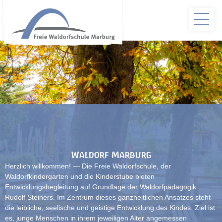
Waldorf Marburg
Herzlich willkommen! — Die Freie Waldorfschule, der
Waldorfkindergarten und die Kinderstube bieten
Entwicklungsbegleitung auf Grundlage der Waldorfpädagogik
Rudolf Steiners. Im Zentrum dieses ganzheitlichen Ansatzes steht
die leibliche, seelische und geistige Entwicklung des Kindes. Ziel ist
es, junge Menschen in ihrem jeweiligen Alter angemessen